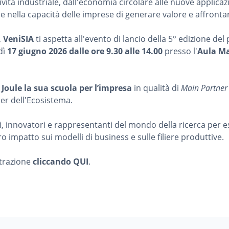
ività industriale, dall'economia circolare alle nuove applicaz
ella capacità delle imprese di generare valore e affrontare
,
VeniSIA
ti aspetta all'evento di lancio della 5° edizione d
dì
17 giugno 2026 dalle ore 9.30 alle 14.00
presso l'
Aula Ma
 Joule la sua scuola per l’impresa
in qualità di
Main Partner
er dell'Ecosistema.
rti, innovatori e rappresentanti del mondo della ricerca per e
oro impatto sui modelli di business e sulle filiere produttive.
strazione
cliccando QUI
.