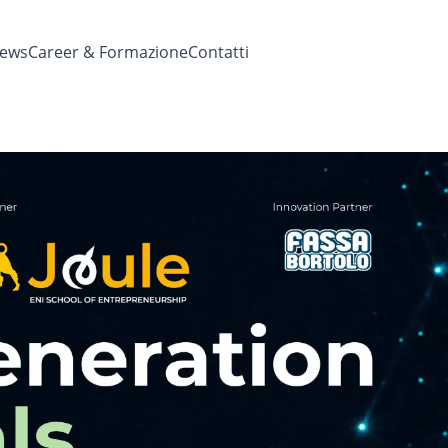
ews
Career & Formazione
Contatti