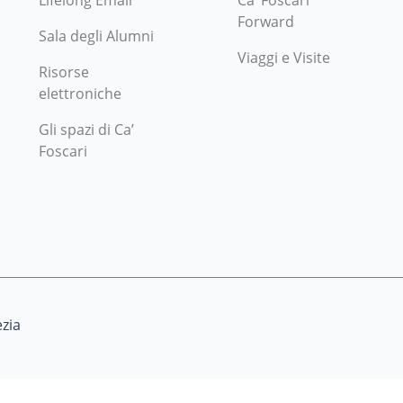
Lifelong Email
Ca’ Foscari
Forward
Sala degli Alumni
Viaggi e Visite
Risorse
elettroniche
Gli spazi di Ca’
Foscari
zia