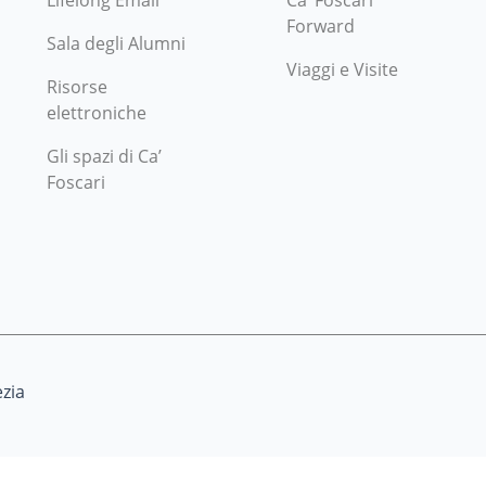
Lifelong Email
Ca’ Foscari
Forward
Sala degli Alumni
Viaggi e Visite
Risorse
elettroniche
Gli spazi di Ca’
Foscari
zia