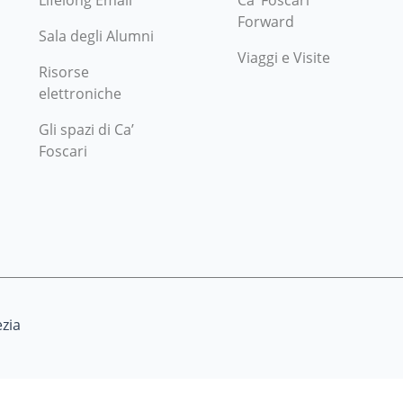
Lifelong Email
Ca’ Foscari
Forward
Sala degli Alumni
Viaggi e Visite
Risorse
elettroniche
Gli spazi di Ca’
Foscari
zia