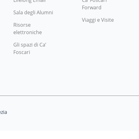
Lifelong Email
Ca’ Foscari
Forward
Sala degli Alumni
Viaggi e Visite
Risorse
elettroniche
Gli spazi di Ca’
Foscari
zia