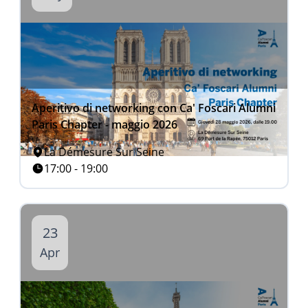
Aperitivo di networking con Ca' Foscari Alumni
Paris Chapter - maggio 2026
La Démesure Sur Seine
17:00 - 19:00
23
Apr