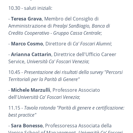
10.30 - saluti iniziali:
-
Teresa Grava
, Membro del Consiglio di
Amministrazione di
Prealpi SanBiagio, Banca di
Credito Cooperativo - Gruppo Cassa Centrale
;
-
Marco Cosmo
, Direttore di
Ca' Foscari Alumni
;
-
Arianna Cattarin
, Direttrice dell'Ufficio Career
Service,
Università Ca' Foscari Venezia
;
10.45 -
Presentazione dei risultati della survey "Percorsi
Territoriali per la Parità di Genere"
-
Michele Marzulli
, Professore Associato
dell'
Università Ca' Foscari Venezia
;
11.15 -
Tavola rotonda "Parità di genere e certificazione:
best practice"
-
Sara Bonesso
, Professoressa Associata della
Venice School of Management,
Università Ca' Foscari