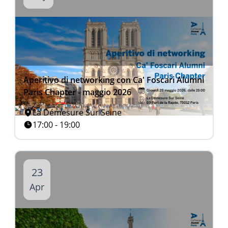
Aperitivo di networking con Ca' Foscari Alumni
Paris Chapter - maggio 2026
La Démesure Sur Seine
17:00 - 19:00
23
Apr